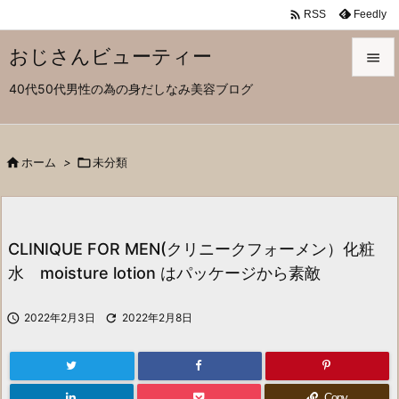

Feedly
RSS
おじさんビューティー

40代50代男性の為の身だしなみ美容ブログ

メニュ

サイド

ホーム
>

未分類

前へ

CLINIQUE FOR MEN(クリニークフォーメン）化粧
次へ
水 moisture lotion はパッケージから素敵

検索

2022年2月3日

2022年2月8日
Copy