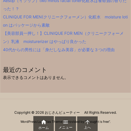
Aesop（イソップ）two minds facial toner化粧水は養命酒の香りだ
った！？
CLINIQUE FOR MEN(クリニークフォーメン）化粧水 moisture loti
on はパッケージから素敵
【美容部員一押し！】CLINIQUE FOR MEN（クリニークフォーメ
ン）乳液 moisturerizer はやっぱり良かった
40代からの男性には「身だしなみ美容」が必要な３つの理由
最近のコメント
表示できるコメントはありません。
Copyright ©
2026
おじさんビューティー
All Rights Reserved.



WordPress Luxeritas Theme is provided by "
Thought is free
".
メニュー
上へ
ホーム